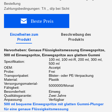
Bestellung
Zahlungsbedingungen: T/t ,, d/p bei Sicht
Beste Preis
Einzelheiten zum
Beschreibung des
Produkt
Produkts
Hervorheben:
Genaue Flüssigkeitsmessung Einwegspritze
,
500 ml Einwegspritze
,
Einwegspritze aus glattem Gummi
100 ml, 100 ml-R, 200 ml, 300 ml,
Spezifikation:
500 ml
OEM:
Accetpt
Probe:
Frei
Transportpaket:
Blister- oder PE-Verpackung
Material:
Plastik
Versorgungsmaterial-
5000000/Monat
Fähigkeit:
Besonderheit:
Einweg
Qualitätsgarantie:
Zwei Jahre
Anpassung:
Verfügbar
500 ml bequeme Einwegspritze mit glatten Gummi-Plunger
für eine genaue Flüssigkeitsmessung