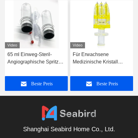
Video
Video
65 ml Einweg-Steril-
Für Erwachsene
Angiographische Spritze
Medizinische Kristall
für medizinische
Meso Multi Nadel 9 Pins
Zweikanalarbeit mit
Injektion 32g Für
Beste Preis
Beste Preis
automatischem Kontrast-
Schönheit Gesichts
CT
Hautpflege
Shanghai Seabird Home Co., Ltd.