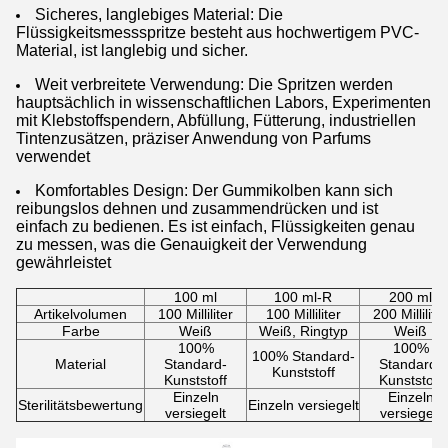
Sicheres, langlebiges Material: Die
Flüssigkeitsmessspritze besteht aus hochwertigem PVC-
Material, ist langlebig und sicher.
Weit verbreitete Verwendung: Die Spritzen werden
hauptsächlich in wissenschaftlichen Labors, Experimenten
mit Klebstoffspendern, Abfüllung, Fütterung, industriellen
Tintenzusätzen, präziser Anwendung von Parfums
verwendet
Komfortables Design: Der Gummikolben kann sich
reibungslos dehnen und zusammendrücken und ist
einfach zu bedienen. Es ist einfach, Flüssigkeiten genau
zu messen, was die Genauigkeit der Verwendung
gewährleistet
100 ml
100 ml-R
200 ml
Artikelvolumen
100 Milliliter
100 Milliliter
200 Milliliter
Farbe
Weiß
Weiß, Ringtyp
Weiß
100%
100%
100% Standard-
Material
Standard-
Standard-
Kunststoff
Kunststoff
Kunststoff
Einzeln
Einzeln
Sterilitätsbewertung
Einzeln versiegelt
versiegelt
versiegelt