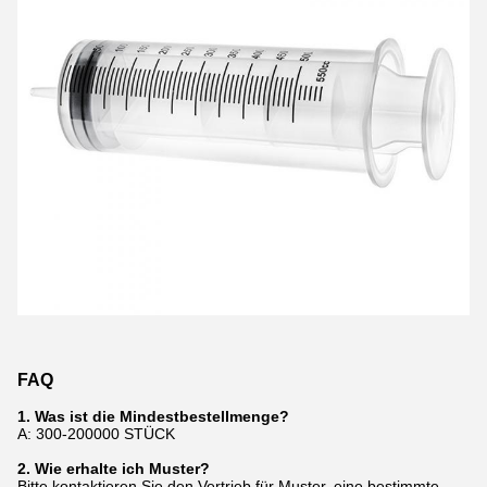
FAQ
1. Was ist die Mindestbestellmenge?
A: 300-200000 STÜCK
2. Wie erhalte ich Muster?
Bitte kontaktieren Sie den Vertrieb für Muster, eine bestimmte