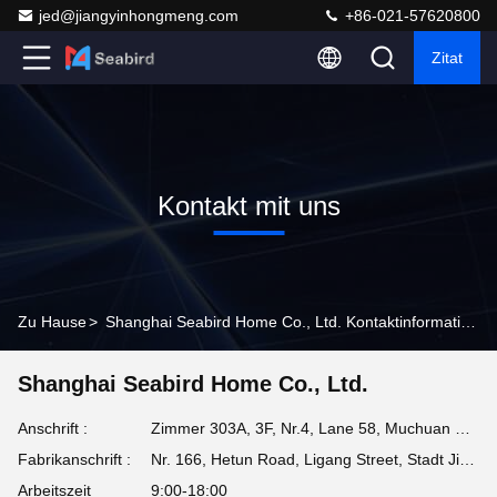
jed@jiangyinhongmeng.com
+86-021-57620800
Zitat
Kontakt mit uns
Zu Hause
>
Shanghai Seabird Home Co., Ltd. Kontaktinformationen
Shanghai Seabird Home Co., Ltd.
Anschrift :
Zimmer 303A, 3F, Nr.4, Lane 58, Muchuan Road, Sijing Town, Bezirk Songjiang, Shanghai, PR China
Fabrikanschrift :
Nr. 166, Hetun Road, Ligang Street, Stadt Jiangyin, Stadt Wuxi, Provinz Jiangsu, China
Arbeitszeit
9:00-18:00