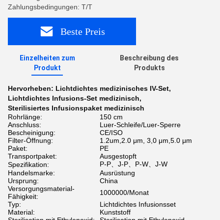
Zahlungsbedingungen: T/T
Beste Preis
Einzelheiten zum
Beschreibung des
Produkt
Produkts
Hervorheben:
Lichtdichtes medizinisches IV-Set
,
Lichtdichtes Infusions-Set medizinisch
,
Sterilisiertes Infusionspaket medizinisch
Rohrlänge:
150 cm
Anschluss:
Luer-Schleife/Luer-Sperre
Bescheinigung:
CE/ISO
Filter-Öffnung:
1.2um,2.0 μm, 3,0 μm,5.0 μm
Paket:
PE
Transportpaket:
Ausgestopft
P-P、J-P、P-W、J-W
Spezifikation:
Handelsmarke:
Ausrüstung
Ursprung:
China
Versorgungsmaterial-
1000000/Monat
Fähigkeit:
Typ:
Lichtdichtes Infusionsset
Material:
Kunststoff