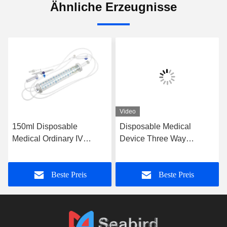
Ähnliche Erzeugnisse
Video
150ml Disposable
Disposable Medical
Medical Ordinary IV
Device Three Way
Giving Set Burette
Stopcock with Male Luer
Infusion Set Titration
Connector
Beste Preis
Beste Preis
Infusion Set