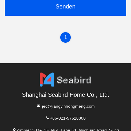
Senden
1
Shanghai Seabird Home Co., Ltd.
jed@jiangyinhongmeng.com
+86-021-57620800
Zimmer 303A, 3F, Nr.4, Lane 58, Muchuan Road, Sijing