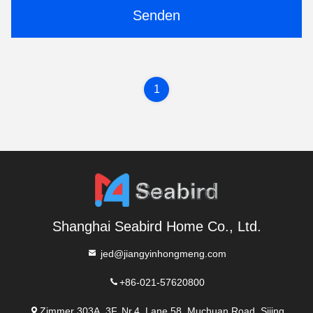
Senden
1
Shanghai Seabird Home Co., Ltd.
jed@jiangyinhongmeng.com
+86-021-57620800
Zimmer 303A, 3F, Nr.4, Lane 58, Muchuan Road, Sijing