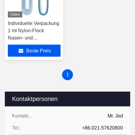
Video
Individuelle Verpackung
1 ml Nylon-Flock
Nasen- und
Schluckspülung für
Beste Preis
präzise und komfortable
Behandlung
1
Kontaktpersonen
Kontaktpersonen:
Mr. Jed
Tel.:
+86-021-57620800