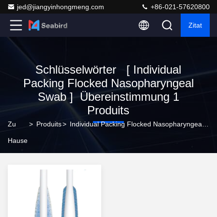
jed@jiangyinhongmeng.com
+86-021-57620800
Zitat
Schlüsselwörter [ Individual
Packing Flocked Nasopharyngeal
Swab ] Übereinstimmung 1
Produits
Zu
>
Produits
>
Individual Packing Flocked Nasopharyngeal Swab Online-Hersteller
Hause