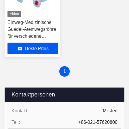
Video
Einweg-Medizinische
Guedel-Atemwegsröhre
für verschiedene
Größen Garantiezeit 3
Beste Preis
Jahre
1
Kontaktpersonen
Kontaktpersonen:
Mr. Jed
Tel.:
+86-021-57620800