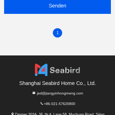
Senden
1
Shanghai Seabird Home Co., Ltd.
jed@jiangyinhongmeng.com
+86-021-57620800
Zimmer 303A, 3F, Nr.4, Lane 58, Muchuan Road, Sijing